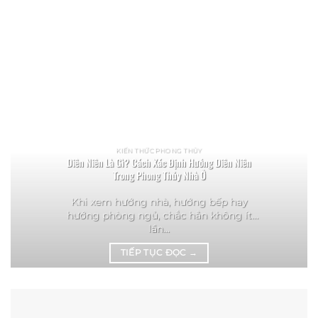
KIẾN THỨC PHONG THỦY
Diên Niên Là Gì? Cách Xác Định Hướng Diên Niên
Trong Phong Thủy Nhà Ở
Khi xem hướng nhà, hướng bếp hay
hướng phòng ngủ, chắc hẳn không ít
lần...
TIẾP TỤC ĐỌC
→