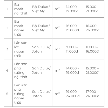
Bả
Bộ Dulux /
14.000 –
15.000 –
1
matit
m²
Việt Mỹ
17.000đ
21.000đ
nội thất
Bả
matit
Bộ Dulux /
16.000 –
16.000 –
2
m²
ngoại
Việt Mỹ
19.000đ
26.000đ
thất
Lăn sơn
lót
Sơn Dulux/
9.000 –
11.000 –
3
m²
ngoại
Joton
11.000đ
16.000đ
thất
Lăn sơn
phủ
Sơn Dulux/
14.000 –
15.000 –
4
m²
tường
Joton
19.000đ
21.000đ
nội thất
Lăn sơn
phủ
Sơn Dulux/
19.000 –
17.000 –
5
tường
m²
Joton
24.000đ
24.000đ
ngoại
thất