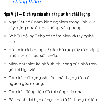
chống thấm
Nga Việt – Dịch vụ sửa nhà nâng uy tín chất lượng
Nga Việt có 6 năm kinh nghiệm trong lĩnh vực
xây dựng nhà ở, nhà xưởng, văn phòng,…
Sở hữu đội ngũ thợ có thâm niên và tay nghề
cao.
Hỗ trợ khách hàng về các thủ tục giầy tờ pháp lý
trước khi cải tạo, sửa chữa.
Miễn phí thiết kế nhà khi thi công sửa nhà trọn
gói tại Nga Việt.
Cam kết sử dụng vật liệu chất lượng tốt, có
nguồn gốc rõ ràng.
Cam kết đúng tiện độ thi công sửa nhà.
Bảo hành dài hạn công trình từ 12 tháng trở lên.