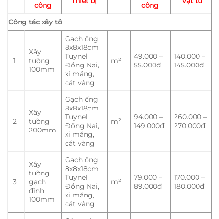
Thiết bị
vật tư
công
công
Công tác xây tô
Gạch ống
8x8x18cm
Xây
Tuynel
49.000 –
140.000 –
1
tường
m²
Đồng Nai,
55.000đ
145.000đ
100mm
xi măng,
cát vàng
Gạch ống
8x8x18cm
Xây
Tuynel
94.000 –
260.000 –
2
tường
m²
Đồng Nai,
149.000đ
270.000đ
200mm
xi măng,
cát vàng
Gạch ống
Xây
8x8x18cm
tường
Tuynel
79.000 –
170.000 –
3
gạch
m²
Đồng Nai,
89.000đ
180.000đ
đinh
xi măng,
100mm
cát vàng