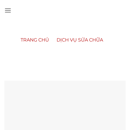
Bỏ
qua
nội
dung
TRANG CHỦ
»
DỊCH VỤ SỬA CHỮA
»
KINH NGHIỆM + ĐƠN GIÁ SỬA NHÀ NÂNG TẦNG
NHÀ PHỐ, CẤP 4