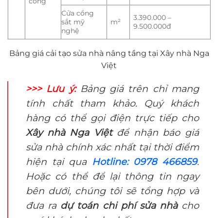
cổng
Cửa cổng
3.390.000 –
sắt mỹ
m²
9.500.000đ
nghệ
Bảng giá cải tạo sửa nhà nâng tầng tại Xây nhà Nga
Việt
>>> Lưu ý:
Bảng giá trên chỉ mang
tính chất tham khảo. Quý khách
hàng có thể gọi điện trực tiếp cho
Xây nhà Nga Việt
để nhận báo giá
sửa nhà chính xác nhất tại thời điểm
hiện tại qua
Hotline: 0978 466859
.
Hoặc có thể để lại thông tin ngay
bên dưới, chúng tôi sẽ tổng hợp và
đưa ra
dự toán chi phí sửa nhà
cho