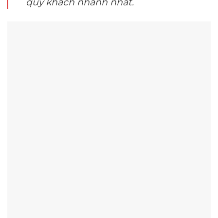
quý khách nhanh nhất.