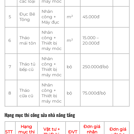
các loại
máy móc
Nhân
Đục Bê
5
công +
m²
45.000đ
Tông
Máy đục
Nhân
Tháo
công +
15.000 –
6
m²
mái tôn
Thiết bị
20.000đ
máy móc
Nhân
Tháo tủ
công +
7
bộ
250.000đ/bộ
bếp cũ
Thiết bị
máy móc
Nhân
Tháo
công +
8
bộ
75.000đ/bộ
cữa cũ
Thiết bị
máy móc
Hạng mục thi công sửa nhà nâng tầng
Hạng
Đơn giá
Vật tư +
Đơn giá
STT
mục thi
ĐVT
nhân