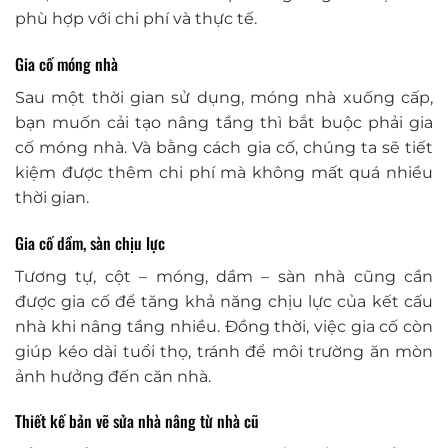
phù hợp với chi phí và thực tế.
Gia cố móng nhà
Sau một thời gian sử dụng, móng nhà xuống cấp,
bạn muốn cải tạo nâng tầng thì bắt buộc phải gia
cố móng nhà. Và bằng cách gia cố, chúng ta sẽ tiết
kiệm được thêm chi phí mà không mất quá nhiều
thời gian.
Gia cố dầm, sàn chịu lực
Tương tự, cột – móng, dầm – sàn nhà cũng cần
được gia cố để tăng khả năng chịu lực của kết cấu
nhà khi nâng tầng nhiều. Đồng thời, việc gia cố còn
giúp kéo dài tuổi thọ, tránh để môi trường ăn mòn
ảnh hưởng đến căn nhà.
Thiết kế bản vẽ sửa nhà nâng từ nhà cũ