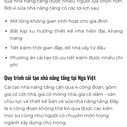
sửa nhà nâng tầng được nhiều người lựa chọn hơn.
Bởi vì sửa nhà nâng tầng có các lợi ích sau:
Mở rộng không gian sinh hoạt cho gia đình
Bắt kịp xu hướng thiết kế nhà hiện đại, khang
trang
Tiết kiệm thời gian đập, dỡ nhà xây từ đầu
Phương án cải tạo tối ưu tiết kiệm được nhiều chi
phí
Quy trình cải tạo nhà nâng tầng tại Nga Việt
Cải tạo nhà nâng tầng cần qua 4 công đoạn, gồm:
gia cố cột nhà, gia cố móng nhà, gia cố dầm – sàn
chịu lực và thiết kế bản vẽ sửa nhà nâng tầng. Đây
là 4 công đoạn không thể bỏ qua được các kiến
trúc sư cũng như người có chuyên môn trong
ngành xây dựng chú trọng.