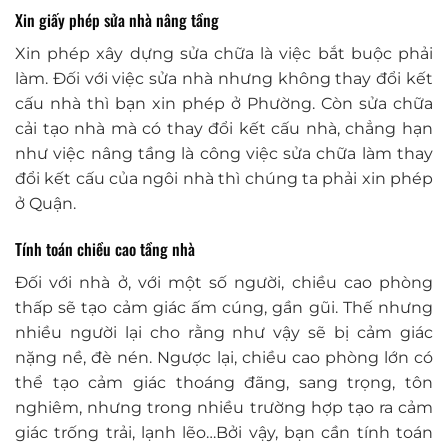
Xin giấy phép sửa nhà nâng tầng
Xin phép xây dựng sửa chữa là việc bắt buộc phải
làm. Đối với việc sửa nhà nhưng không thay đổi kết
cấu nhà thì bạn xin phép ở Phường. Còn sửa chữa
cải tạo nhà mà có thay đổi kết cấu nhà, chẳng hạn
như việc nâng tầng là công việc sửa chữa làm thay
đổi kết cấu của ngôi nhà thì chúng ta phải xin phép
ở Quận.
Tính toán chiều cao tầng nhà
Đối với nhà ở, với một số người, chiều cao phòng
thấp sẽ tạo cảm giác ấm cúng, gần gũi. Thế nhưng
nhiều người lại cho rằng như vậy sẽ bị cảm giác
nặng nề, đè nén. Ngược lại, chiều cao phòng lớn có
thể tạo cảm giác thoáng đãng, sang trọng, tôn
nghiêm, nhưng trong nhiều trường hợp tạo ra cảm
giác trống trải, lạnh lẽo…Bởi vậy, bạn cần tính toán