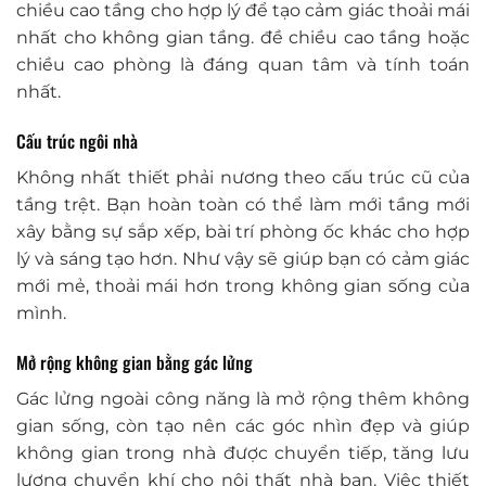
chiều cao tầng cho hợp lý để tạo cảm giác thoải mái
nhất cho không gian tầng. đề chiều cao tầng hoặc
chiều cao phòng là đáng quan tâm và tính toán
nhất.
Cấu trúc ngôi nhà
Không nhất thiết phải nương theo cấu trúc cũ của
tầng trệt. Bạn hoàn toàn có thể làm mới tầng mới
xây bằng sự sắp xếp, bài trí phòng ốc khác cho hợp
lý và sáng tạo hơn. Như vậy sẽ giúp bạn có cảm giác
mới mẻ, thoải mái hơn trong không gian sống của
mình.
Mở rộng không gian bằng gác lửng
Gác lửng ngoài công năng là mở rộng thêm không
gian sống, còn tạo nên các góc nhìn đẹp và giúp
không gian trong nhà được chuyển tiếp, tăng lưu
lượng chuyển khí cho nội thất nhà bạn. Việc thiết