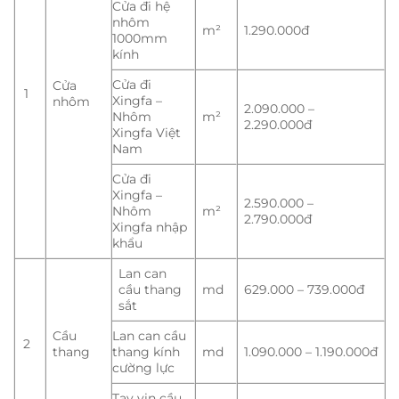
Cửa đi hệ
nhôm
m²
1.290.000đ
1000mm
kính
Cửa đi
Cửa
1
Xingfa –
nhôm
2.090.000 –
Nhôm
m²
2.290.000đ
Xingfa Việt
Nam
Cửa đi
Xingfa –
2.590.000 –
Nhôm
m²
2.790.000đ
Xingfa nhập
khẩu
Lan can
cầu thang
md
629.000 – 739.000đ
sắt
Cầu
Lan can cầu
2
thang
thang kính
md
1.090.000 – 1.190.000đ
cường lực
Tay vịn cầu