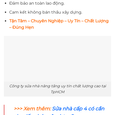
Đảm bảo an toàn lao động.
Cam kết không bán thầu xây dựng.
Tận Tâm – Chuyên Nghiệp – Uy Tín – Chất Lượng
– Đúng Hẹn
Công ty sửa nhà nâng tầng uy tín chất lượng cao tại
TpHCM
>>> Xem thêm:
Sửa nhà cấp 4 có cần