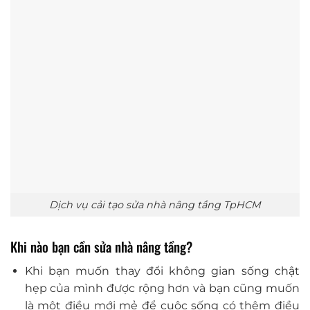
Dịch vụ cải tạo sửa nhà nâng tầng TpHCM
Khi nào bạn cần sửa nhà nâng tầng?
Khi bạn muốn thay đổi không gian sống chật
hẹp của mình được rộng hơn và bạn cũng muốn
là một điều mới mẻ để cuộc sống có thêm điều