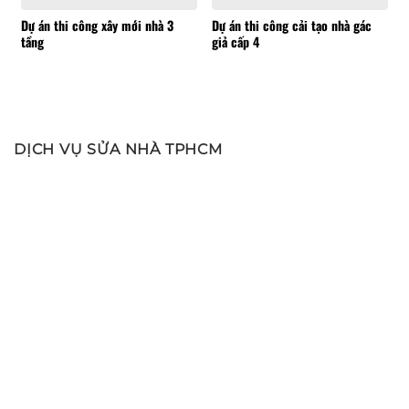
Dự án thi công xây mới nhà 3
Dự án thi công cải tạo nhà gác
tầng
giả cấp 4
DỊCH VỤ SỬA NHÀ TPHCM