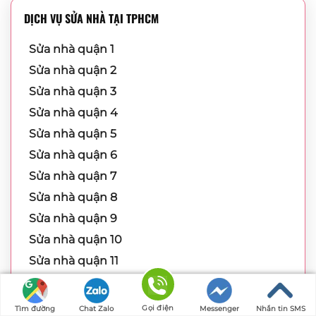
DỊCH VỤ SỬA NHÀ TẠI TPHCM
Sửa nhà quận 1
Sửa nhà quận 2
Sửa nhà quận 3
Sửa nhà quận 4
Sửa nhà quận 5
Sửa nhà quận 6
Sửa nhà quận 7
Sửa nhà quận 8
Sửa nhà quận 9
Sửa nhà quận 10
Sửa nhà quận 11
Sửa nhà quận 12
Sửa nhà Bình Thạnh
Gọi điện
Tìm đường
Chat Zalo
Messenger
Nhắn tin SMS