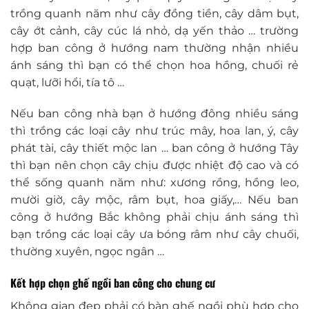
trồng quanh năm như cây đồng tiền, cây dâm bụt,
cây ớt cảnh, cây cúc lá nhỏ, dạ yến thảo … trường
hợp ban công ở hướng nam thường nhận nhiều
ánh sáng thì bạn có thể chọn hoa hồng, chuối rẻ
quạt, lưỡi hổi, tía tô …
Nếu ban công nhà bạn ở hướng đông nhiều sáng
thì trồng các loại cây như trúc mây, hoa lan, ý, cây
phát tài, cây thiết mộc lan … ban công ở hướng Tây
thì bạn nên chọn cây chịu được nhiệt độ cao và có
thể sống quanh năm như: xương rồng, hồng leo,
mười giờ, cây mộc, râm bụt, hoa giấy,… Nếu ban
công ở hướng Bắc không phải chịu ánh sáng thì
bạn trồng các loại cây ưa bóng râm như cây chuối,
thường xuyên, ngọc ngân …
Kết hợp chọn ghế ngồi ban công cho chung cư
Không gian đẹp phải có bàn ghế ngồi phù hợp cho