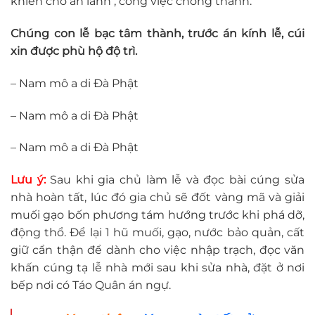
khiến cho an lành , công việc chóng thành.
Chúng con lễ bạc tâm thành, trước án kính lễ, cúi
xin được phù hộ độ trì.
– Nam mô a di Đà Phật
– Nam mô a di Đà Phật
– Nam mô a di Đà Phật
Lưu ý:
Sau khi gia chủ làm lễ và đọc bài cúng sửa
nhà hoàn tất, lúc đó gia chủ sẽ đốt vàng mã và giải
muối gạo bốn phương tám hướng trước khi phá dỡ,
động thổ. Để lại 1 hũ muối, gạo, nước bảo quản, cất
giữ cẩn thận để dành cho việc nhập trạch, đọc văn
khấn cúng tạ lễ nhà mới sau khi sửa nhà, đặt ở nơi
bếp nơi có Táo Quân án ngự.