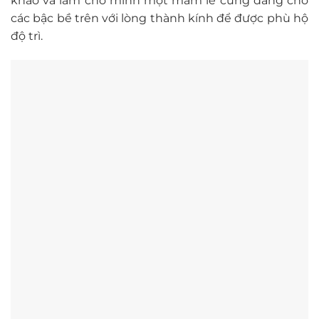
khảo và làm cho mình một mâm lễ cúng dâng cho
các bậc bề trên với lòng thành kính để được phù hộ
độ trì.