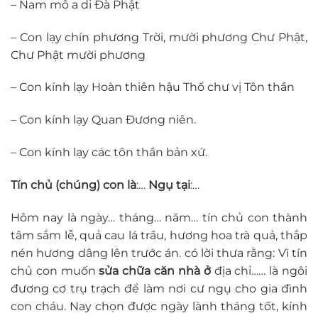
– Nam mô a di Đà Phật
– Con lạy chín phương Trời, mười phương Chư Phật,
Chư Phật mười phương
– Con kính lạy Hoàn thiên hậu Thổ chư vị Tôn thần
– Con kính lạy Quan Đương niên.
– Con kính lạy các tôn thần bản xứ.
Tín chủ (chúng) con là
:…
Ngụ tại
:…
Hôm nay là ngày… tháng… năm… tín chủ con thành
tâm sắm lễ, quả cau lá trầu, hương hoa trà quả, thắp
nén hương dâng lên trước án. có lời thưa rằng: Vì tín
chủ con muốn
sửa chữa căn nhà ở
địa chỉ…… là ngôi
đương cơ trụ trạch để làm nơi cư ngụ cho gia đình
con cháu. Nay chọn được ngày lành tháng tốt, kính