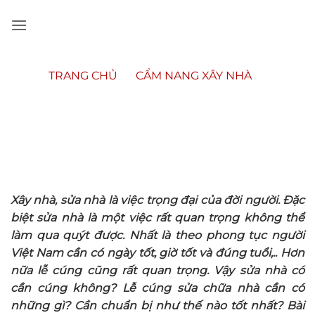
Bỏ
qua
nội
dung
TRANG CHỦ
»
CẨM NANG XÂY NHÀ
»
VĂN KHẤN SỬA NHÀ – CÁCH SẮM MÂM LỄ CÚNG
SỬA NHÀ CHUẨN NHẤT
Xây nhà, sửa nhà là việc trọng đại của đời người. Đặc
biệt sửa nhà là một việc rất quan trọng không thể
làm qua quýt được. Nhất là theo phong tục người
Việt Nam cần có ngày tốt, giờ tốt và đúng tuổi,.. Hơn
nữa lễ cúng cũng rất quan trọng. Vậy sửa nhà có
cần cúng không? Lễ cúng sửa chữa nhà cần có
những gì? Cần chuẩn bị như thế nào tốt nhất? Bài