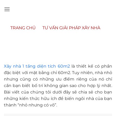
Bỏ
qua
nội
dung
TRANG CHỦ
»
TƯ VẤN GIẢI PHÁP XÂY NHÀ
»
XÂY NHÀ 1 TẦNG DIỆN TÍCH 60M2
Xây nhà 1 tầng diện tích 60m2
là thiết kế có phần
đặc biệt với mặt bằng chỉ 60m2. Tuy nhiên, nhà nhỏ
nhưng cũng có những ưu điểm riêng của nó chỉ
cần bạn biết bố trí không gian sao cho hợp lý nhất.
Bài viết của chúng tôi dưới đây sẽ chia sẻ cho bạn
những kiến thức hữu ích để biến ngôi nhà của bạn
thành “nhỏ nhưng có võ”.