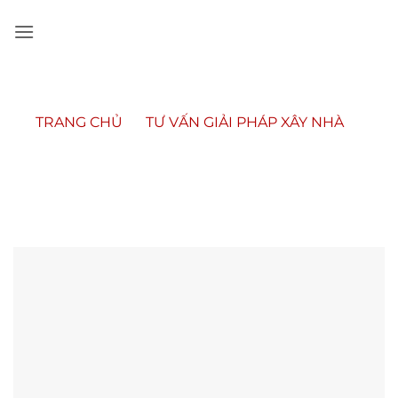
Bỏ
qua
nội
dung
TRANG CHỦ
»
TƯ VẤN GIẢI PHÁP XÂY NHÀ
»
TƯ VẤN XÂY NHÀ 1 TRỆT 1 LẦU ĐẸP TIẾT KIỆM
CHI PHÍ