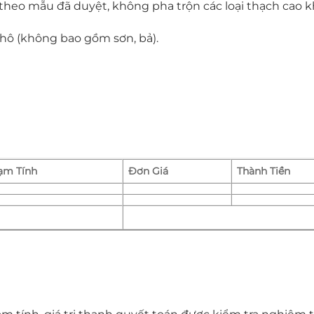
heo mẫu đã duyệt, không pha trộn các loại thạch cao k
thô (không bao gồm sơn, bả).
ạm Tính
Đơn Giá
Thành Tiền