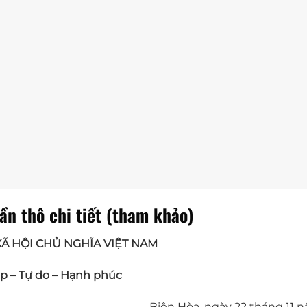
ần thô chi tiết (tham khảo)
Ã HỘI CHỦ NGHĨA VIỆT NAM
ập – Tự do – Hạnh phúc
Biên Hòa, ngày 22 tháng 11 