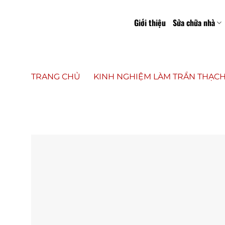
Bỏ
qua
Giới thiệu
Sửa chữa nhà
nội
dung
TRANG CHỦ
»
KINH NGHIỆM LÀM TRẦN THẠC
HỢP ĐỒNG THI CÔNG TRẦN THẠCH 