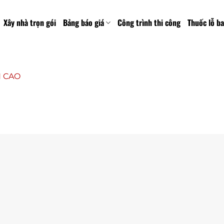
Xây nhà trọn gói
Bảng báo giá
Công trình thi công
Thuốc lỗ b
H CAO
»
CAO CẬP NHẬT 2026